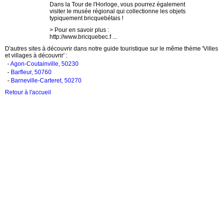
Dans la Tour de l'Horloge, vous pourrez également
visiter le musée régional qui collectionne les objets
typiquement bricquebétais !
> Pour en savoir plus :
http://www.bricquebec.f ...
D'autres sites à découvrir dans notre guide touristique sur le même thème 'Villes
et villages à découvrir' :
-
Agon-Coutainville, 50230
-
Barfleur, 50760
-
Barneville-Carteret, 50270
Retour à l'accueil