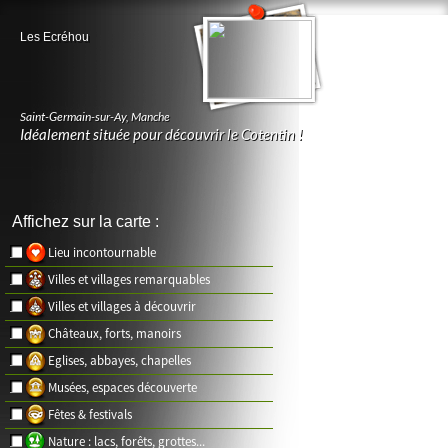
Les Ecréhou
Saint-Germain-sur-Ay
,
Manche
Idéalement située pour découvrir le Cotentin !
Affichez sur la carte :
Lieu incontournable
Villes et villages remarquables
Villes et villages à découvrir
Châteaux, forts, manoirs
Eglises, abbayes, chapelles
Musées, espaces découverte
Fêtes & festivals
Nature : lacs, forêts, grottes...