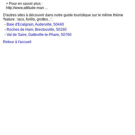
> Pour en savoir plus :
http://www.attitude-man ...
D'autres sites à découvrir dans notre guide touristique sur le même thème
'Nature : lacs, forêts, grottes...' :
-
Baie d'Ecalgrain, Auderville, 50440
-
Roches de Ham, Brectouville, 50160
-
Val de Saire, Gatteville-le-Phare, 50760
Retour à l'accueil