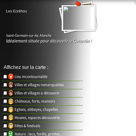
Les Ecréhou
Saint-Germain-sur-Ay
,
Manche
Idéalement située pour découvrir le Cotentin !
Affichez sur la carte :
Lieu incontournable
Villes et villages remarquables
Villes et villages à découvrir
Châteaux, forts, manoirs
Eglises, abbayes, chapelles
Musées, espaces découverte
Fêtes & festivals
Nature : lacs, forêts, grottes...